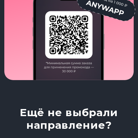
Возникли проблемы
с установкой
или функционалом
мобильного
приложения?
Напишите нам, мы обязательно
поможем!
Написать